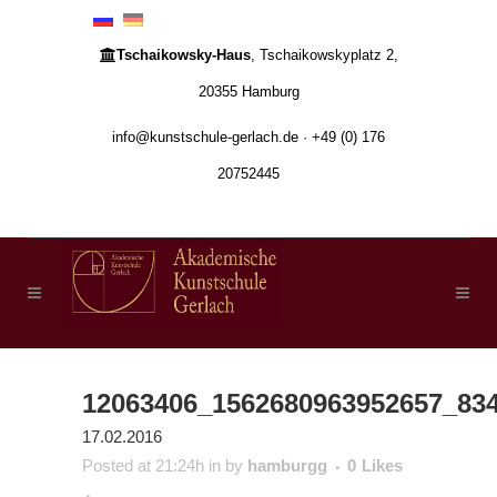
Tschaikowsky-Haus
, Tschaikowskyplatz 2,
20355 Hamburg
info@kunstschule-gerlach.de · +49 (0) 176
20752445
12063406_1562680963952657_83
17.02.2016
Posted at 21:24h
in
by
hamburgg
0
Likes